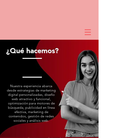
¿Qué hacemos?
Nuestra experiencia abarca
desde estrategias de marketing
digital personalizadas, diseño
web atractivo y funcional,
optimización para motores de
búsqueda, publicidad en línea
efectiva, marketing de
contenidos, gestión de redes
sociales y análisis web.